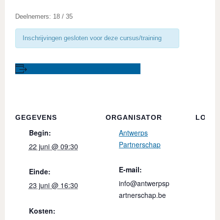
Deelnemers: 18 / 35
Inschrijvingen gesloten voor deze cursus/training
+ Toevoegen aan Google Calendar
GEGEVENS
ORGANISATOR
LOCAT
Begin:
Antwerps
Ple
Partnerschap
Pro
22 juni @ 09:30
Ant
E-mail:
Einde:
Hei
info@antwerpsp
23 juni @ 16:30
12
artnerschap.be
Be
Kosten: