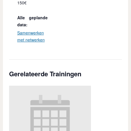
An
150€
Bel
Go
Alle geplande
data:
Samenwerken
met netwerken
Gerelateerde Trainingen