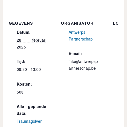
GEGEVENS
ORGANISATOR
LOCAT
Datum:
Antwerps
CA
Partnerschap
28 februari
2025
Mau
E-mail:
Sab
Tijd:
info@antwerpsp
11
artnerschap.be
Me
09:30 - 13:00
Bel
Go
Kosten:
50€
Alle geplande
data:
Traumagolven