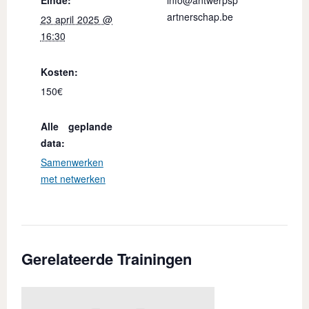
Einde:
info@antwerpsp
12
artnerschap.be
23 april 2025 @
Be
16:30
An
Bel
Kosten:
Go
150€
Alle geplande
data:
Samenwerken
met netwerken
Gerelateerde Trainingen