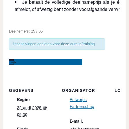
Je betaalt de volledige deelnameprijs als je één 
afmeldt, of afwezig bent zonder voorafgaande verwittigi
Deelnemers: 25 / 35
Inschrijvingen gesloten voor deze cursus/training
+ Toevoegen aan Google Calendar
GEGEVENS
ORGANISATOR
LOCAT
Begin:
Antwerps
Ple
Partnerschap
Pro
22 april 2025 @
Ant
09:30
E-mail:
Hei